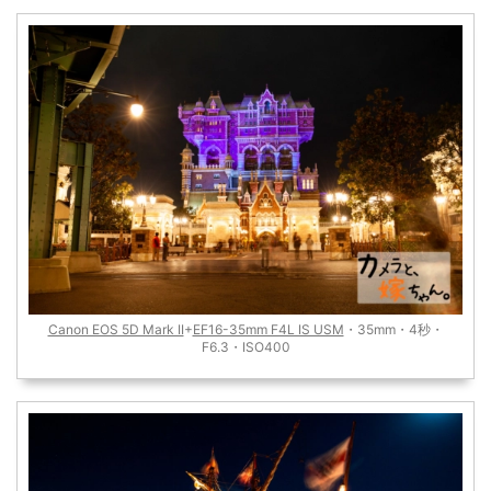
Canon EOS 5D Mark II
+
EF16-35mm F4L IS USM
・35mm・4秒・
F6.3・ISO400