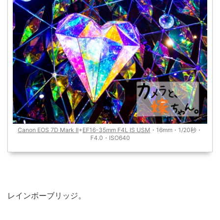
Canon EOS 7D Mark II
+
EF16-35mm F4L IS USM
・16mm・1/20秒・
F4.0・ISO640
レインボーブリッジ。