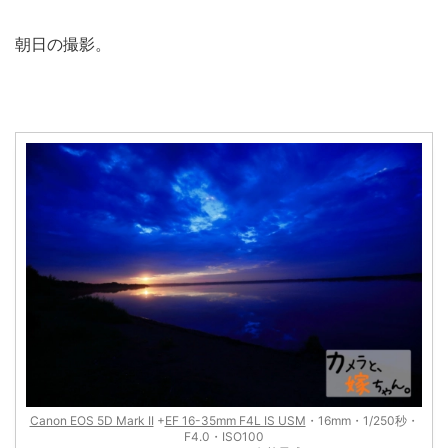
朝日の撮影。
Canon EOS 5D Mark II
+
EF 16-35mm F4L IS USM
・16mm・1/250秒・
F4.0・ISO100