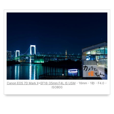
Canon EOS 7D Mark II
+
EF16-35mm F4L IS USM
・16mm・1秒・F4.0・
ISO800