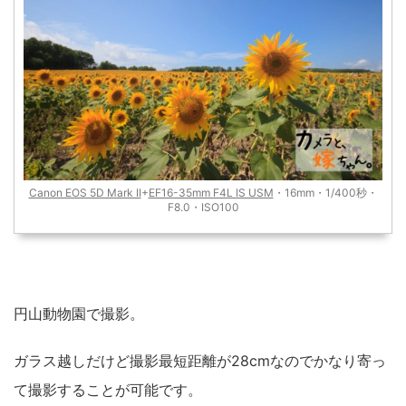
Canon EOS 5D Mark II
+
EF16-35mm F4L IS USM
・16mm・1/400秒・
F8.0・ISO100
円山動物園で撮影。
ガラス越しだけど撮影最短距離が28cmなのでかなり寄っ
て撮影することが可能です。