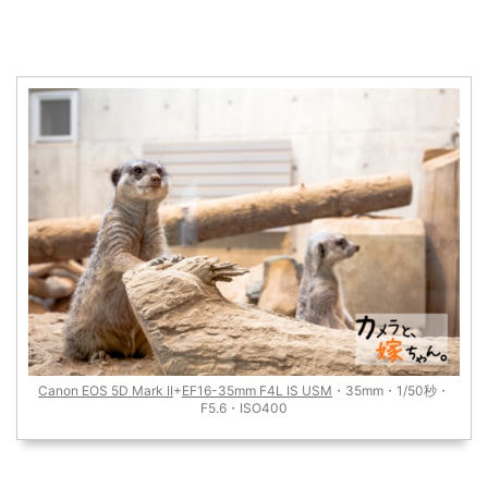
Canon EOS 5D Mark II
+
EF16-35mm F4L IS USM
・35mm・1/50秒・
F5.6・ISO400