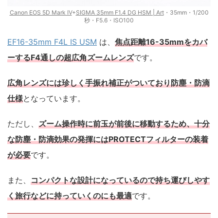
Canon EOS 5D Mark IV
+
SIGMA 35mm F1.4 DG HSM | Art
・35mm・1/200
秒・F5.6・ISO100
EF16-35mm F4L IS USM
は、
焦点距離16-35mmをカバ
ーするF4通しの超広角ズームレンズ
です。
広角レンズには珍しく手振れ補正がついており防塵・防滴
仕様
となっています。
ただし、
ズーム操作時に前玉が前後に移動するため、十分
な防塵・防滴効果の発揮にはPROTECTフィルターの装着
が必要
です。
また、
コンパクトな設計になっているので持ち運びしやす
く旅行などに持っていくのにも最適
です。