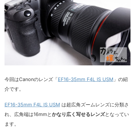
今回はCanonのレンズ「
EF16-35mm F4L IS USM
」の紹
介です。
EF16-35mm F4L IS USM
は超広角ズームレンズに分類さ
れ、広角端は16mmと
かなり広く写せるレンズ
となってい
ます。