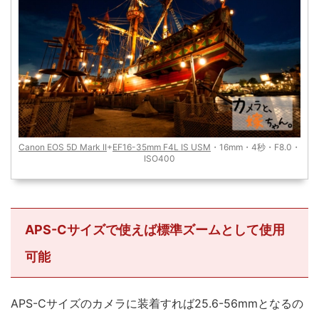
Canon EOS 5D Mark II
+
EF16-35mm F4L IS USM
・16mm・4秒・F8.0・
ISO400
APS-Cサイズで使えば標準ズームとして使用
可能
APS-Cサイズのカメラに装着すれば25.6-56mmとなるの