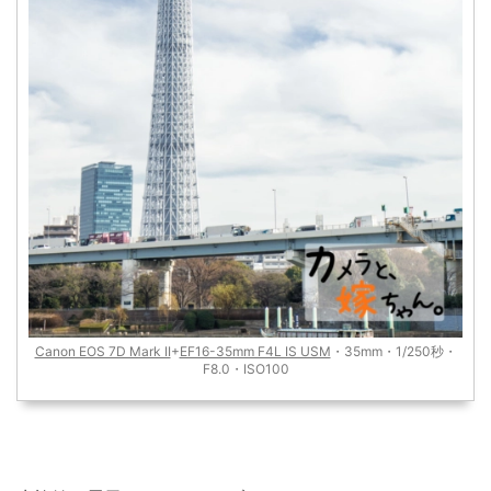
Canon EOS 7D Mark II
+
EF16-35mm F4L IS USM
・35mm・1/250秒・
F8.0・ISO100